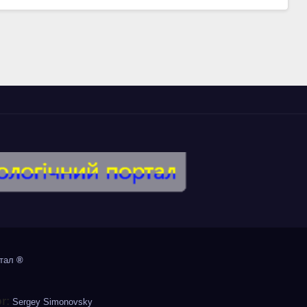
ртал
®
or:
Sergey Simonovsky