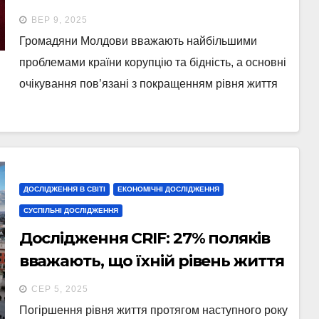
країни бідність і корупцію
ВЕР 9, 2025
Громадяни Молдови вважають найбільшими
проблемами країни корупцію та бідність, а основні
очікування пов’язані з покращенням рівня життя
ДОСЛІДЖЕННЯ В СВІТІ
ЕКОНОМІЧНІ ДОСЛІДЖЕННЯ
СУСПІЛЬНІ ДОСЛІДЖЕННЯ
Дослідження CRIF: 27% поляків
вважають, що їхній рівень життя
погіршиться впродовж
СЕР 5, 2025
наступного року
Погіршення рівня життя протягом наступного року