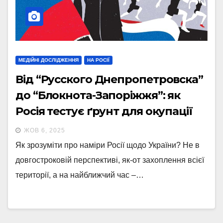
МЕДІЙНІ ДОСЛІДЖЕННЯ
НА РОСІЇ
Від “Русского Днепропетровска”
до “Блокнота-Запоріжжя”: як
Росія тестує ґрунт для окупації
ЖОВ 6, 2025
Як зрозуміти про наміри Росії щодо України? Не в
довгостроковій перспективі, як-от захоплення всієї
території, а на найближчий час –…