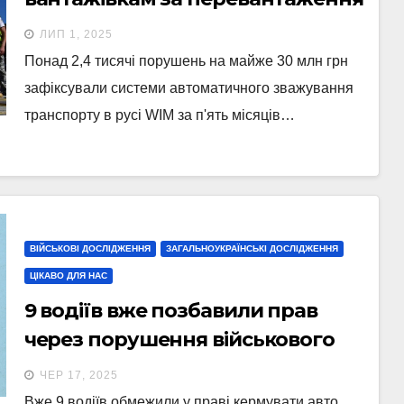
у 2025
ЛИП 1, 2025
Понад 2,4 тисячі порушень на майже 30 млн грн
зафіксували системи автоматичного зважування
транспорту в русі WIM за п'ять місяців…
ВІЙСЬКОВІ ДОСЛІДЖЕННЯ
ЗАГАЛЬНОУКРАЇНСЬКІ ДОСЛІДЖЕННЯ
ЦІКАВО ДЛЯ НАС
9 водіїв вже позбавили прав
через порушення військового
обліку цьогоріч
ЧЕР 17, 2025
Вже 9 водіїв обмежили у праві кермувати авто