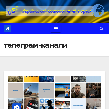
Перейти
до
вмісту
телеграм-канали