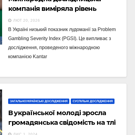
компанія виміряла рівень
гральної залежності в
ЛЮТ 20, 2026
населення України
В Україні низький показник лудоманії за Problem
Gambling Severity Index (PGSI). Це випливає з
дослідження, проведеного міжнародною
компанією Kantar
ЗАГАЛЬНОУКРАЇНСЬКІ ДОСЛІДЖЕННЯ
СУСПІЛЬНІ ДОСЛІДЖЕННЯ
В української молоді зросла
громадянська свідомість на тлі
війни – дослідження
ЛИС 1, 2024