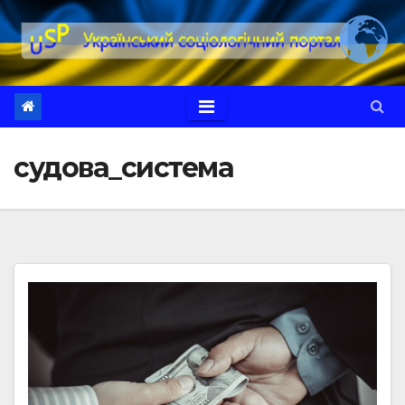
Перейти
до
вмісту
судова_система