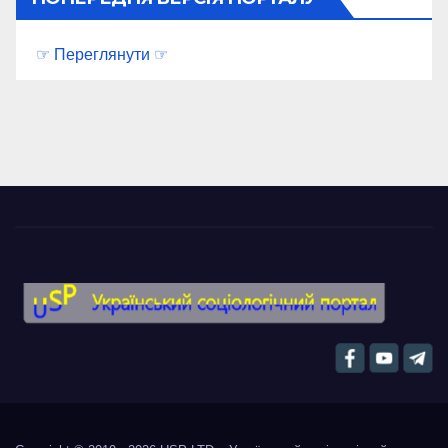
☞ Переглянути ☞