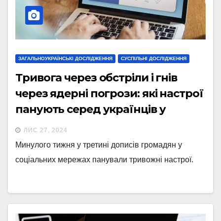
ЗАГАЛЬНОУКРАЇНСЬКІ ДОСЛІДЖЕННЯ
СУСПІЛЬНІ ДОСЛІДЖЕННЯ
Тривога через обстріли і гнів
через ядерні погрози: які настрої
панують серед українців у
соцмережах
ЛИС 27, 2024
Минулого тижня у третині дописів громадян у
соціальних мережах панували тривожні настрої.