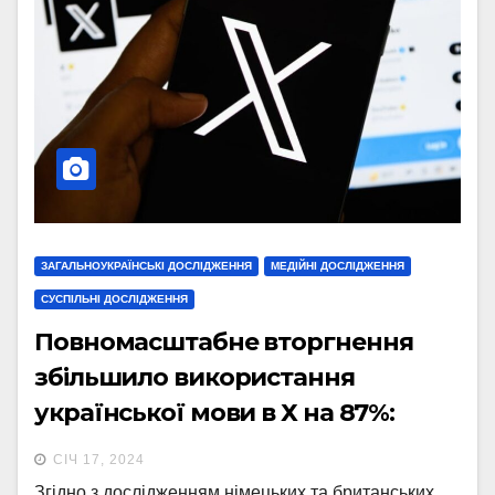
ЗАГАЛЬНОУКРАЇНСЬКІ ДОСЛІДЖЕННЯ
МЕДІЙНІ ДОСЛІДЖЕННЯ
СУСПІЛЬНІ ДОСЛІДЖЕННЯ
Повномасштабне вторгнення
збільшило використання
української мови в Х на 87%:
дослідження
СІЧ 17, 2024
Згідно з дослідженням німецьких та британських