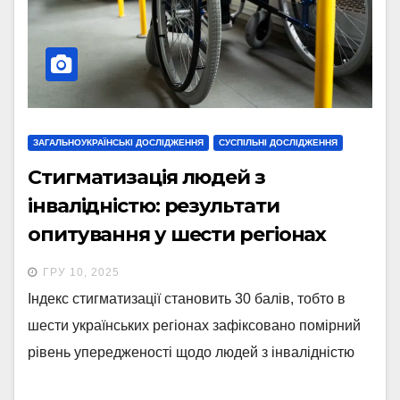
ЗАГАЛЬНОУКРАЇНСЬКІ ДОСЛІДЖЕННЯ
СУСПІЛЬНІ ДОСЛІДЖЕННЯ
Стигматизація людей з
інвалідністю: результати
опитування у шести регіонах
України
ГРУ 10, 2025
Індекс стигматизації становить 30 балів, тобто в
шести українських регіонах зафіксовано помірний
рівень упередженості щодо людей з інвалідністю