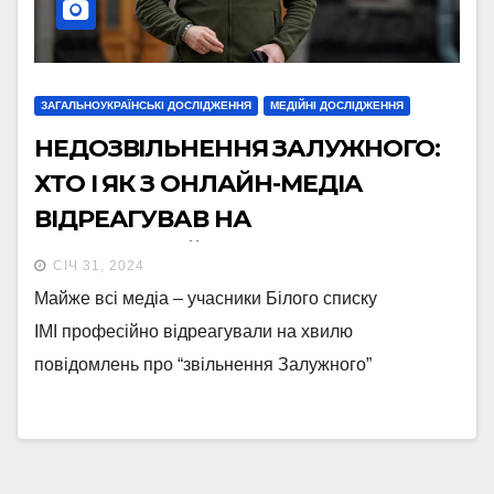
ЗАГАЛЬНОУКРАЇНСЬКІ ДОСЛІДЖЕННЯ
МЕДІЙНІ ДОСЛІДЖЕННЯ
НЕДОЗВІЛЬНЕННЯ ЗАЛУЖНОГО:
ХТО І ЯК З ОНЛАЙН-МЕДІА
ВІДРЕАГУВАВ НА
ІНФОРМАЦІЙНУ КРИЗУ
СІЧ 31, 2024
(ОНОВЛЕНО)
Майже всі медіа – учасники Білого списку
ІМІ професійно відреагували на хвилю
повідомлень про “звільнення Залужного”