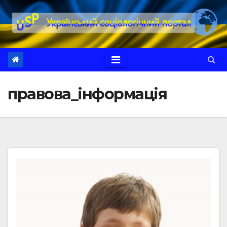
Перейти
до
вмісту
правова_інформація