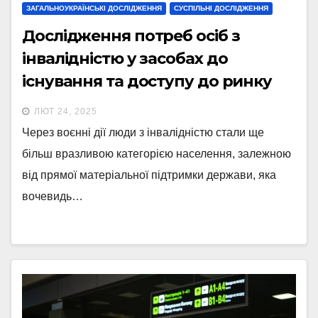
ЗАГАЛЬНОУКРАЇНСЬКІ ДОСЛІДЖЕННЯ
СУСПІЛЬНІ ДОСЛІДЖЕННЯ
Дослідження потреб осіб з
інвалідністю у засобах до
існування та доступу до ринку
праці в умовах війни в Україні на
ЛЮТ 24, 2025
замовлення ГС «Ліга Сильних».
Через воєнні дії люди з інвалідністю стали ще
більш вразливою категорією населення, залежною
від прямої матеріальної підтримки держави, яка
вочевидь…