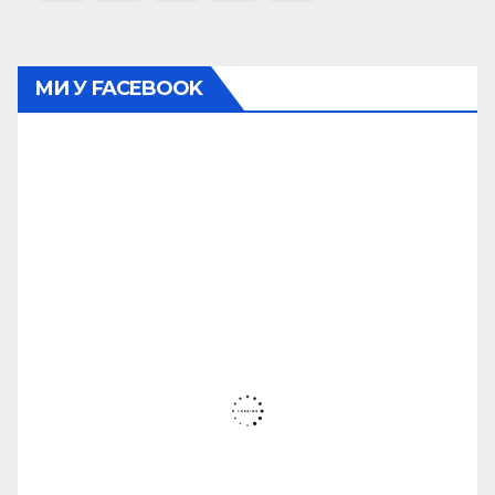
записів
МИ У FACEBOOK