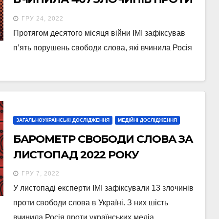
ЖУРНАЛІСТІВ ТА МЕДІА В
ГРУ 24, 2022
УКРАЇНІ
Протягом десятого місяця війни ІМІ зафіксував
п’ять порушень свободи слова, які вчинила Росія
ЗАГАЛЬНОУКРАЇНСЬКІ ДОСЛІДЖЕННЯ
МЕДІЙНІ ДОСЛІДЖЕННЯ
БАРОМЕТР СВОБОДИ СЛОВА ЗА
ЛИСТОПАД 2022 РОКУ
ГРУ 7, 2022
У листопаді експерти ІМІ зафіксували 13 злочинів
проти свободи слова в Україні. З них шість
вчинила Росія проти українських медіа…