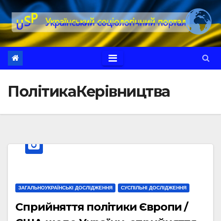
Перейти
до
вмісту
ПолітикаКерівництва
ЗАГАЛЬНОУКРАЇНСЬКІ ДОСЛІДЖЕННЯ
СУСПІЛЬНІ ДОСЛІДЖЕННЯ
Сприйняття політики Європи /