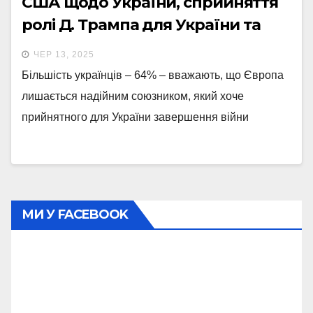
США щодо України, сприйняття
ролі Д. Трампа для України та
ставлення до США / звичайних
ЧЕР 13, 2025
американців / керівництва США
Більшість українців – 64% – вважають, що Європа
лишається надійним союзником, який хоче
прийнятного для України завершення війни
МИ У FACEBOOK