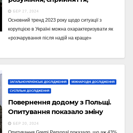
поширеність
БЕР 27, 2024
Основний тренд 2023 року щодо ситуації з
корупцією в Україні можна охарактеризувати як
«розчарування після надій на краще»
ЗАГАЛЬНОУКРАЇНСЬКІ ДОСЛІДЖЕННЯ
МІЖНАРОДНІ ДОСЛІДЖЕННЯ
СУСПІЛЬНІ ДОСЛІДЖЕННЯ
Повернення додому з Польщі.
Опитування показало зміну
настроїв біженців
БЕР 20, 2024
Опитування Gremi Personal показало, що аж 43%