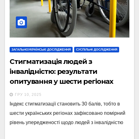
ЗАГАЛЬНОУКРАЇНСЬКІ ДОСЛІДЖЕННЯ
СУСПІЛЬНІ ДОСЛІДЖЕННЯ
Стигматизація людей з
інвалідністю: результати
опитування у шести регіонах
України
ГРУ 10, 2025
Індекс стигматизації становить 30 балів, тобто в
шести українських регіонах зафіксовано помірний
рівень упередженості щодо людей з інвалідністю