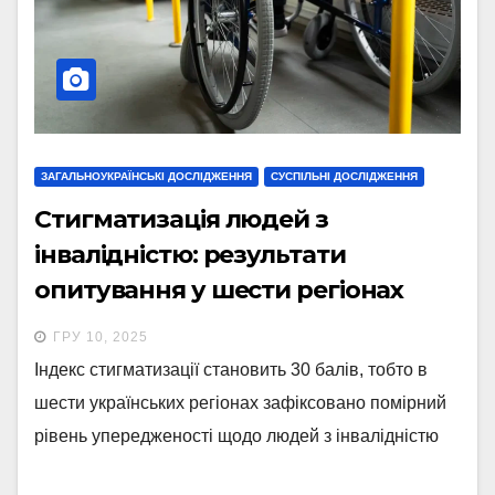
ЗАГАЛЬНОУКРАЇНСЬКІ ДОСЛІДЖЕННЯ
СУСПІЛЬНІ ДОСЛІДЖЕННЯ
Стигматизація людей з
інвалідністю: результати
опитування у шести регіонах
України
ГРУ 10, 2025
Індекс стигматизації становить 30 балів, тобто в
шести українських регіонах зафіксовано помірний
рівень упередженості щодо людей з інвалідністю