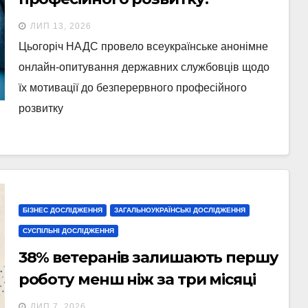
результати опитування
ЛИП 13, 2026
державних службовців
Цьогоріч НАДС провело всеукраїнське анонімне
онлайн-опитування державних службовців щодо
їх мотивації до безперервного професійного
розвитку
БІЗНЕС ДОСЛІДЖЕННЯ
ЗАГАЛЬНОУКРАЇНСЬКІ ДОСЛІДЖЕННЯ
СУСПІЛЬНІ ДОСЛІДЖЕННЯ
38% ветеранів залишають першу
роботу менш ніж за три місяці
після працевлаштування, —
ЛИП 7, 2026