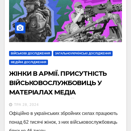
ВІЙСЬКОВІ ДОСЛІДЖЕННЯ
ЗАГАЛЬНОУКРАЇНСЬКІ ДОСЛІДЖЕННЯ
МЕДІЙНІ ДОСЛІДЖЕННЯ
ЖІНКИ В АРМІЇ. ПРИСУТНІСТЬ
ВІЙСЬКОВОСЛУЖБОВИЦЬ У
МАТЕРІАЛАХ МЕДІА
ЗМЕНШИЛАСЯ МАЙЖЕ ВДВІЧІ
ТРА 28, 2024
Офіційно в українських збройних силах працюють
понад 62 тисячі жінок, з них військовослужбовиць
близько 46 тисяч