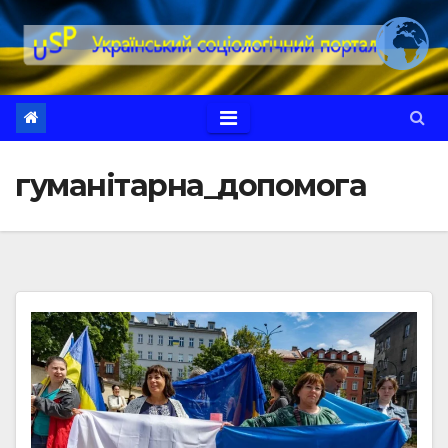
Перейти
до
вмісту
гуманітарна_допомога