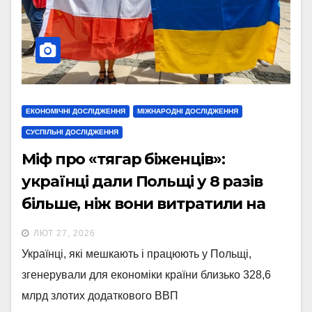
ЕКОНОМІЧНІ ДОСЛІДЖЕННЯ
МІЖНАРОДНІ ДОСЛІДЖЕННЯ
СУСПІЛЬНІ ДОСЛІДЖЕННЯ
Міф про «тягар біженців»:
українці дали Польщі у 8 разів
більше, ніж вони витратили на
допомогу
ЛЮТ 27, 2026
Українці, які мешкають і працюють у Польщі,
згенерували для економіки країни близько 328,6
млрд злотих додаткового ВВП