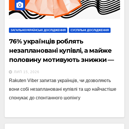
ЗАГАЛЬНОУКРАЇНСЬКІ ДОСЛІДЖЕННЯ
СУСПІЛЬНІ ДОСЛІДЖЕННЯ
76% українців роблять
незаплановані купівлі, а майже
половину мотивують знижки —
опитування Viber
ЛИП 15, 2026
Rakuten Viber запитав українців, чи дозволяють
вони собі незаплановані купівлі та що найчастіше
спонукає до спонтанного шопінгу