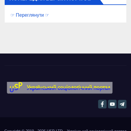
☞ Переглянути ☞