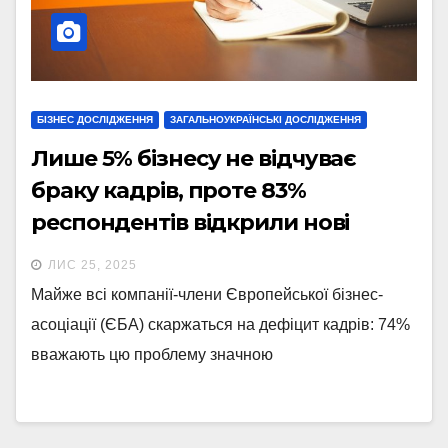
БІЗНЕС ДОСЛІДЖЕННЯ
ЗАГАЛЬНОУКРАЇНСЬКІ ДОСЛІДЖЕННЯ
Лише 5% бізнесу не відчуває
браку кадрів, проте 83%
респондентів відкрили нові
вакансії у 2025р. – опитування
ЛИС 25, 2025
ЄБА
Майже всі компанії-члени Європейської бізнес-
асоціації (ЄБА) скаржаться на дефіцит кадрів: 74%
вважають цю проблему значною