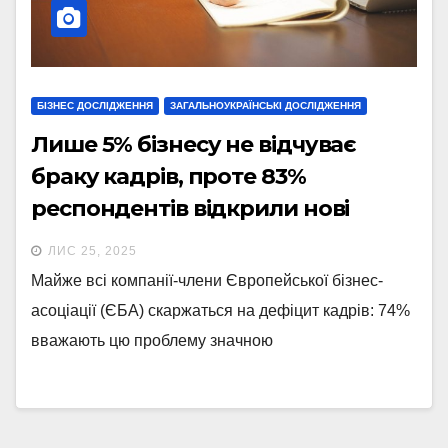
БІЗНЕС ДОСЛІДЖЕННЯ
ЗАГАЛЬНОУКРАЇНСЬКІ ДОСЛІДЖЕННЯ
Лише 5% бізнесу не відчуває
браку кадрів, проте 83%
респондентів відкрили нові
вакансії у 2025р. – опитування
ЛИС 25, 2025
ЄБА
Майже всі компанії-члени Європейської бізнес-
асоціації (ЄБА) скаржаться на дефіцит кадрів: 74%
вважають цю проблему значною