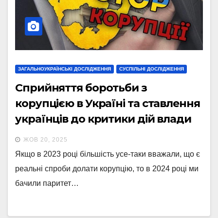
ЗАГАЛЬНОУКРАЇНСЬКІ ДОСЛІДЖЕННЯ
СУСПІЛЬНІ ДОСЛІДЖЕННЯ
Сприйняття боротьби з
корупцією в Україні та ставлення
українців до критики дій влади
на період повномасштабного
ЖОВ 20, 2025
вторгнення
Якщо в 2023 році більшість усе-таки вважали, що є
реальні спроби долати корупцію, то в 2024 році ми
бачили паритет…