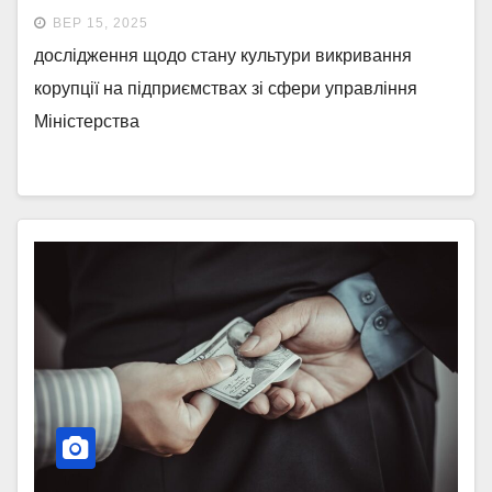
дослідження
ВЕР 15, 2025
дослідження щодо стану культури викривання
корупції на підприємствах зі сфери управління
Міністерства