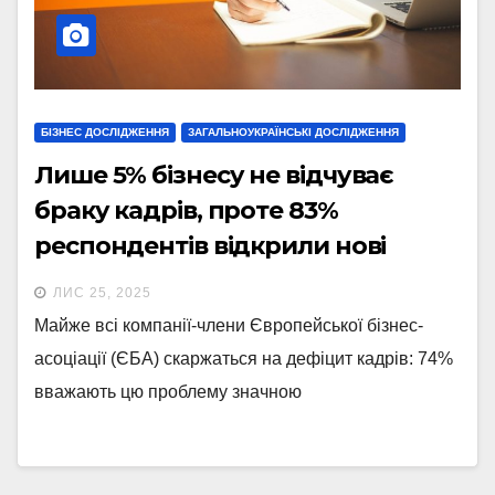
БІЗНЕС ДОСЛІДЖЕННЯ
ЗАГАЛЬНОУКРАЇНСЬКІ ДОСЛІДЖЕННЯ
Лише 5% бізнесу не відчуває
браку кадрів, проте 83%
респондентів відкрили нові
вакансії у 2025р. – опитування
ЛИС 25, 2025
ЄБА
Майже всі компанії-члени Європейської бізнес-
асоціації (ЄБА) скаржаться на дефіцит кадрів: 74%
вважають цю проблему значною