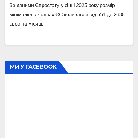
За даними Євростату, у січні 2025 року розмір
мінімалки в країнах ЄС коливався від 551 до 2638
євро на місяць
МИ У FACEBOOK