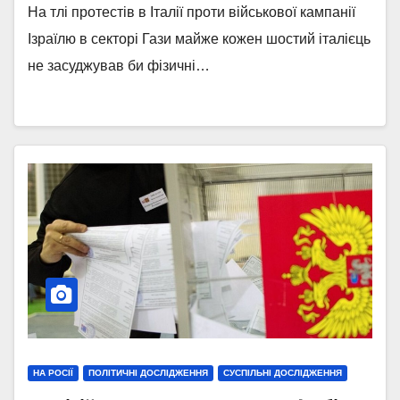
На тлі протестів в Італії проти військової кампанії
Ізраїлю в секторі Гази майже кожен шостий італієць
не засуджував би фізичні…
НА РОСІЇ
ПОЛІТИЧНІ ДОСЛІДЖЕННЯ
СУСПІЛЬНІ ДОСЛІДЖЕННЯ