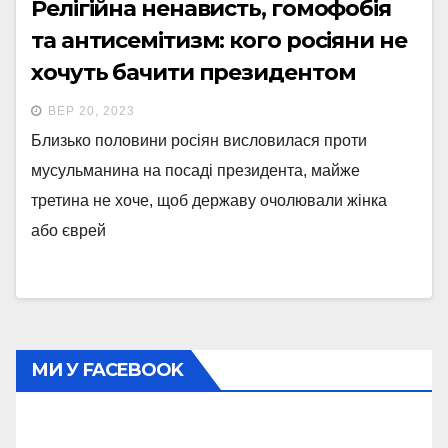
Релігійна ненависть, гомофобія
та антисемітизм: кого росіяни не
хочуть бачити президентом
ВЕР 20, 2023
Близько половини росіян висловилася проти
мусульманина на посаді президента, майже
третина не хоче, щоб державу очолювали жінка
або єврей
МИ У FACEBOOK