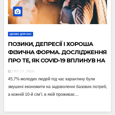
ЦІКАВО ДЛЯ НАС
ПОЗИКИ, ДЕПРЕСІЇ І ХОРОША
ФІЗИЧНА ФОРМА. ДОСЛІДЖЕННЯ
ПРО ТЕ, ЯК COVID-19 ВПЛИНУВ НА
МОЛОДЬ
ГРУ 17, 2020
45,7% молодих людей під час карантину були
змушені економити на задоволенні базових потреб,
а кожній 10-й сім’ї, в якій проживає…