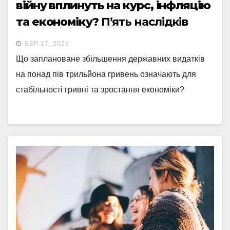
війну вплинуть на курс, інфляцію
та економіку?
П’ять наслідків
рекордного розширення
БЕР 17, 2023
видатків держави
Що заплановане збільшення державних видатків
на понад пів трильйона гривень означають для
стабільності гривні та зростання економіки?